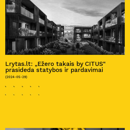
Lrytas.lt: „Ežero takais by CITUS“
prasideda statybos ir pardavimai
(2024-05-29)