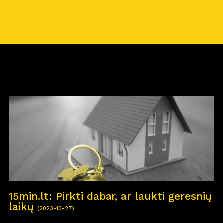
15min.lt: Pirkti dabar, ar laukti geresnių
laikų
(2023-10-27)