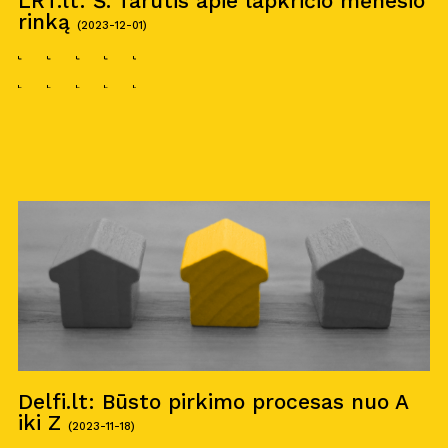
LRT.lt: Š. Tarutis apie lapkričio mėnesio
rinką
(2023-12-01)
Delfi.lt: Būsto pirkimo procesas nuo A
iki Z
(2023-11-18)