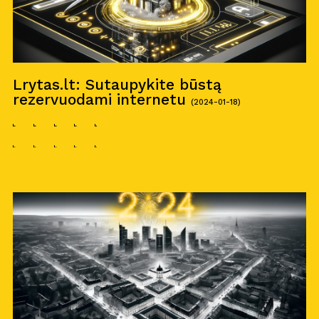
Lrytas.lt: Sutaupykite būstą
rezervuodami internetu
(2024-01-18)