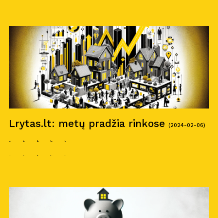
Kar
j
era
11
Nau
j
ienos
Nau
j
ų na
m
ų kortelė
Kontaktai
Lrytas.lt: metų pradžia rinkose
(2024-02-06)