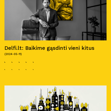
Delfi.lt: Baikime gąsdinti vieni kitus
(2024-05-11)