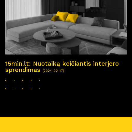
15min.lt: Nuotaiką keičiantis interjero
sprendimas
(2024-02-17)
Pro
j
ektai
Apie
m
us