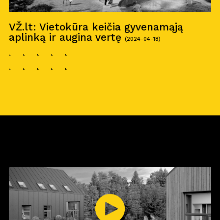
VŽ.lt: Vietokūra keičia gyvenamąją
aplinką ir augina vertę
(2024-04-18)