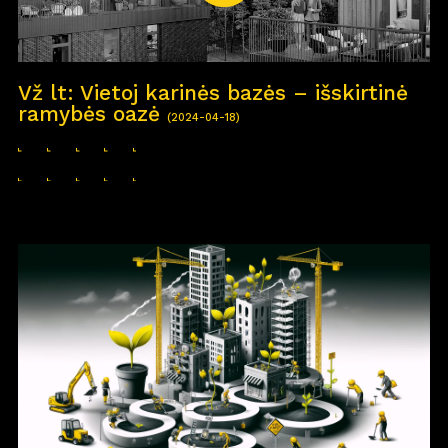
Vž lt: Vietoj karinės bazės – išskirtinė
ramybės oazė
(2024-04-18)