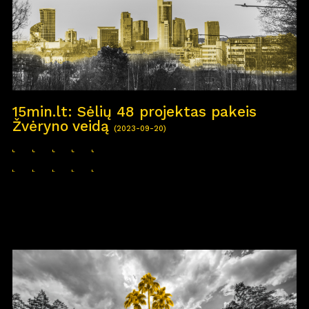
15min.lt: Sėlių 48 projektas pakeis
Žvėryno veidą
(2023-09-20)