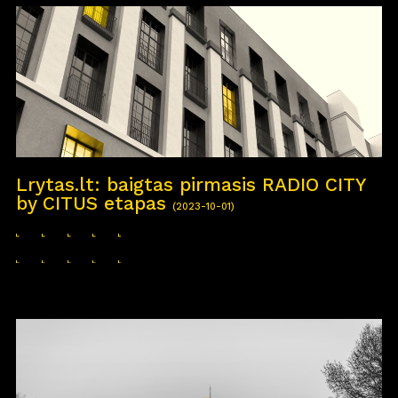
Lrytas.lt: baigtas pirmasis RADIO CITY
by CITUS etapas
(2023-10-01)