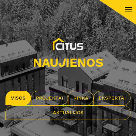
NAU
J
IENOS
VISOS
PROJEKTAI
RINKA
EKSPERTAI
AKTUALIJOS