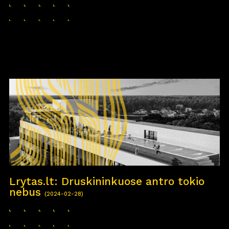
Lrytas.lt: Druskininkuose antro tokio
nebus
(2024-02-28)