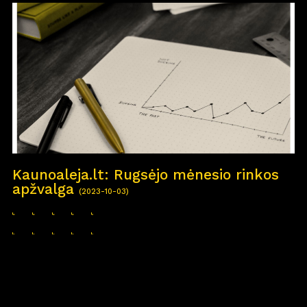
Kaunoaleja.lt: Rugsėjo mėnesio rinkos
apžvalga
(2023-10-03)