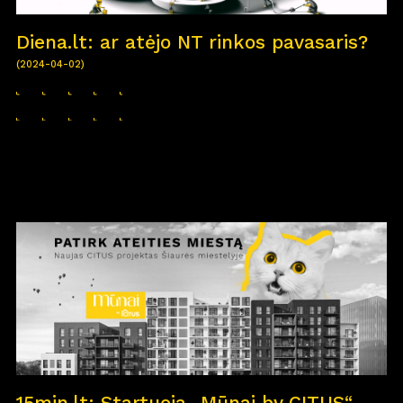
Diena.lt: ar atėjo NT rinkos pavasaris?
(2024-04-02)
15min.lt: Startuoja „Mūnai by CITUS“