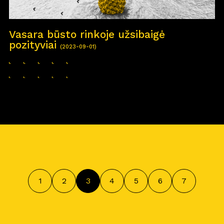
Vasara būsto rinkoje užsibaigė
pozityviai
(2023-09-01)
1
2
3
4
5
6
7