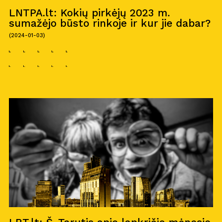
LNTPA.lt: Kokių pirkėjų 2023 m.
sumažėjo būsto rinkoje ir kur jie dabar?
(2024-01-03)